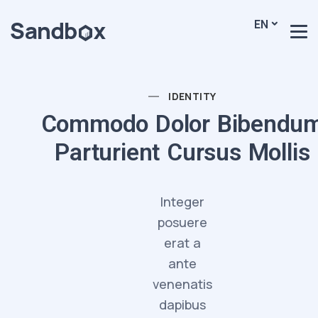
EN
IDENTITY
Commodo Dolor Bibendu
Parturient Cursus Mollis
Integer
posuere
erat a
ante
venenatis
dapibus