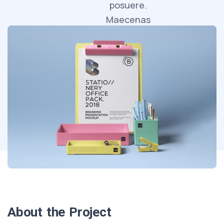
posuere.
Maecenas
faucibus
mollis
interdum.
About the Project