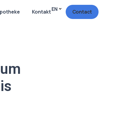
EN
potheke
Kontakt
Contact
dum
is