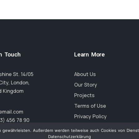
in Touch
Learn More
hine St. 14/05
About Us
City, London,
Our Story
d Kingdom
Projects
Terms of Use
email.com
Privacy Policy
23) 456 78 90
gewährleisten. Außerdem werden teilweise auch Cookies von Diensten 
Datenschutzerklärung