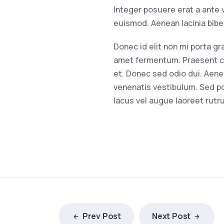
Integer posuere erat a ante
euismod. Aenean lacinia bib
Donec id elit non mi porta g
amet fermentum. Praesent c
et. Donec sed odio dui. Aen
venenatis vestibulum. Sed po
lacus vel augue laoreet rutr
Prev Post
Next Post